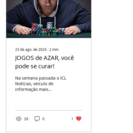
23 de ago. de 2024
∙
2
min
JOGOS de AZAR, você
pode se curar!
Na semana passada o ICL
Notícias, veículo de
informação mais
confiável do Brasil,
segundo pesquisa
Fundamento Análises,
trouxe à tona o...
29
0
1