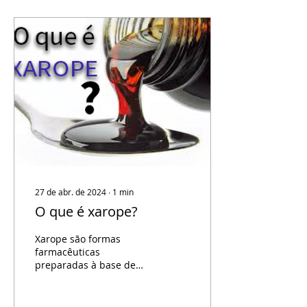
27 de abr. de 2024
∙
1
min
O que é xarope?
Xarope são formas
farmacêuticas
preparadas à base de
açúcar e água. São
produtos que possuem
uma viscosidade média,