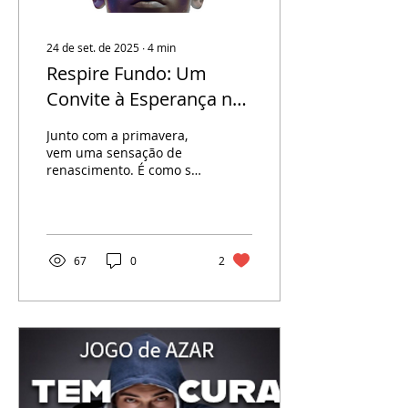
24 de set. de 2025
∙
4
min
Respire Fundo: Um
Convite à Esperança no
Setembro Amarelo
Junto com a primavera,
vem uma sensação de
renascimento. É como se
a natureza,
silenciosamente, nos
lembrasse: há sempre
um recomeço...
67
0
2