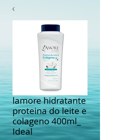
lamore hidratante
proteina do leite e
colageno 400ml_
Ideal