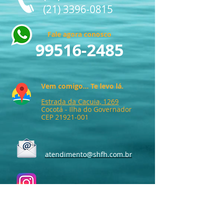
(21) 3396-0815
Fale agora conosco
99516-2485
Vem comigo... Te levo lá.
Estrada da Cacuia, 1269
Cocotá - Ilha do Governador
CEP
21921-001
atendimento@shfh.com.br
@samuel_hahnemann
/samuelhahnemannf